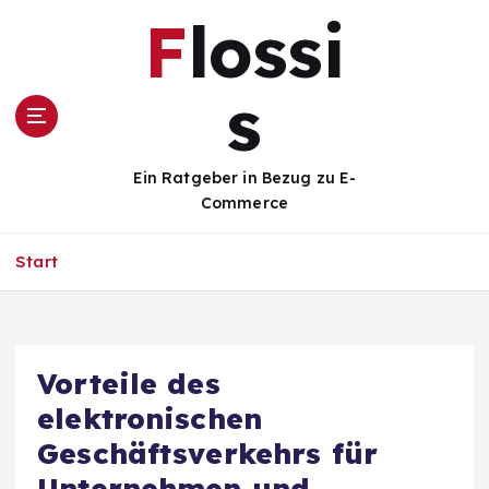
Z
Flossi
u
m
I
s
n
h
a
Ein Ratgeber in Bezug zu E-
l
Commerce
t
s
Start
p
r
i
n
g
Vorteile des
e
elektronischen
n
Geschäftsverkehrs für
Unternehmen und