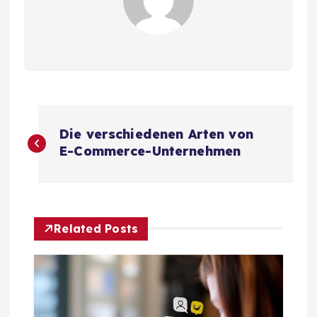
B
Die verschiedenen Arten von
e
E-Commerce-Unternehmen
i
t
Related Posts
r
a