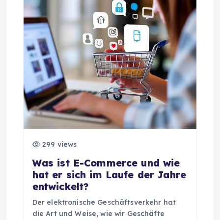
g
s
n
a
v
i
299 views
g
Was ist E-Commerce und wie
a
hat er sich im Laufe der Jahre
entwickelt?
t
Der elektronische Geschäftsverkehr hat
die Art und Weise, wie wir Geschäfte