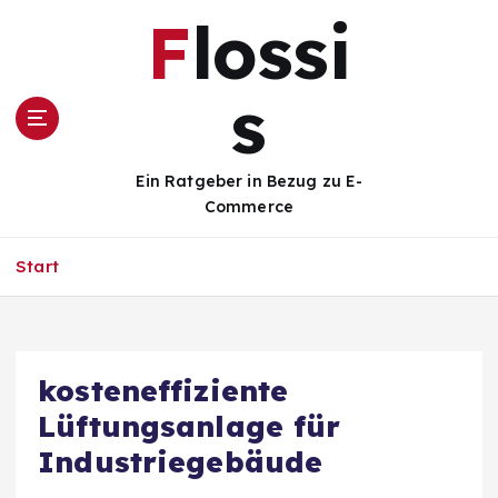
Z
Flossi
u
m
I
s
n
h
a
Ein Ratgeber in Bezug zu E-
l
Commerce
t
s
Start
p
r
i
n
g
kosteneffiziente
e
Lüftungsanlage für
n
Industriegebäude