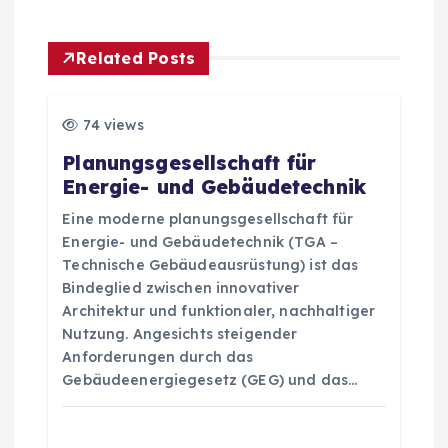
a
g
Related Posts
s
74 views
n
Planungsgesellschaft für
Energie- und Gebäudetechnik
a
Eine moderne planungsgesellschaft für
v
Energie- und Gebäudetechnik (TGA –
Technische Gebäudeausrüstung) ist das
i
Bindeglied zwischen innovativer
Architektur und funktionaler, nachhaltiger
Nutzung. Angesichts steigender
g
Anforderungen durch das
Gebäudeenergiegesetz (GEG) und das…
a