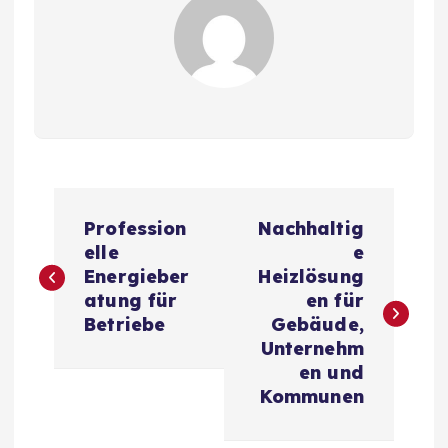
B
Profession
Nachhaltig
e
elle
e
Energieber
Heizlösung
i
atung für
en für
Betriebe
Gebäude,
t
Unternehm
en und
r
Kommunen